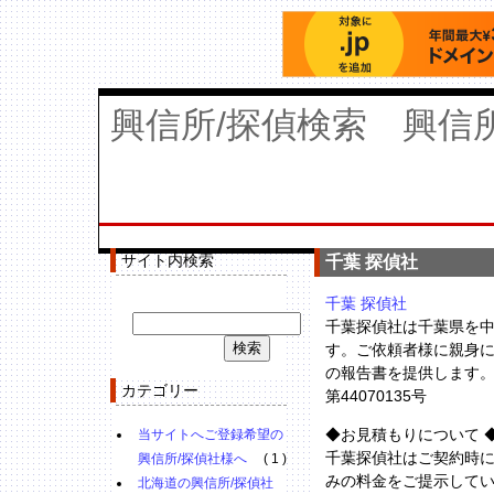
興信所/探偵検索 興信
サイト内検索
千葉 探偵社
千葉 探偵社
千葉探偵社は千葉県を
す。ご依頼者様に親身
の報告書を提供します
カテゴリー
第44070135号
◆お見積もりについて 
当サイトへご登録希望の
千葉探偵社はご契約時
興信所/探偵社様へ
( 1 )
みの料金をご提示して
北海道の興信所/探偵社