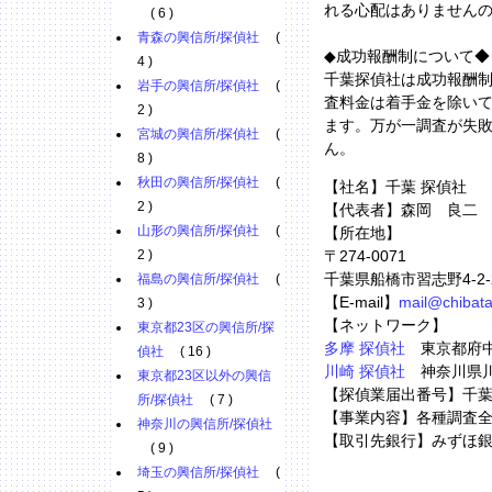
れる心配はありません
( 6 )
青森の興信所/探偵社
(
◆成功報酬制について◆
4 )
千葉探偵社は成功報酬
岩手の興信所/探偵社
(
査料金は着手金を除い
2 )
ます。万が一調査が失
宮城の興信所/探偵社
(
ん。
8 )
秋田の興信所/探偵社
(
【社名】千葉 探偵社
2 )
【代表者】森岡 良二
山形の興信所/探偵社
(
【所在地】
2 )
〒274-0071
千葉県船橋市習志野4-2-
福島の興信所/探偵社
(
【E-mail】
mail@chibata
3 )
【ネットワーク】
東京都23区の興信所/探
多摩 探偵社
東京都府中市
偵社
( 16 )
川崎 探偵社
神奈川県川崎
東京都23区以外の興信
【探偵業届出番号】千葉県
所/探偵社
( 7 )
【事業内容】各種調査
神奈川の興信所/探偵社
【取引先銀行】みずほ
( 9 )
埼玉の興信所/探偵社
(